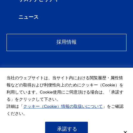
ニュース
採用情報
当社のウェブサイトは、当サイト内における閲覧履歴・属性情
〒489-0895 愛知県瀬戸市塩草町12番地の8
報などの取得および利便性向上のためにクッキー（Cookie）を
TEL
0561-21-4131
FAX 0561-21-4147
利⽤しています。
Cookie使⽤にご同意頂ける場合は、「承諾す
る」をクリックして下さい。
詳細は「
クッキー（Cookie）情報の取扱いについて
」をご確認
個人情報保護方針
ください。
Copyright © ITOCHU CERATECH CORP. All rights reserved.
承諾する